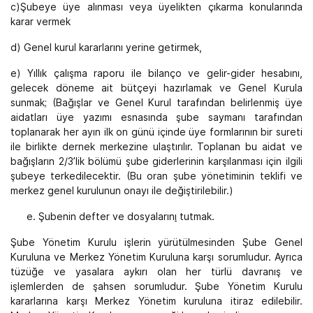
c)Şubeye üye alınması veya üyelikten çıkarma konularında
karar vermek
d) Genel kurul kararlarını yerine getirmek,
e) Yıllık çalışma raporu ile bilanço ve gelir-gider hesabını,
gelecek döneme ait bütçeyi hazırlamak ve Genel Kurula
sunmak; (Bağışlar ve Genel Kurul tarafından belirlenmiş üye
aidatları üye yazımı esnasında şube saymanı tarafından
toplanarak her ayın ilk on günü içinde üye formlarının bir sureti
ile birlikte dernek merkezine ulaştırılır. Toplanan bu aidat ve
bağışların 2/3’lik bölümü şube giderlerinin karşılanması için ilgili
şubeye terkedilecektir. (Bu oran şube yönetiminin teklifi ve
merkez genel kurulunun onayı ile değiştirilebilir.)
Şubenin defter ve dosyaların
ı
tutmak.
Şube Yönetim Kurulu işlerin yürütülmesinden Şube Genel
Kuruluna ve Merkez Yönetim Kuruluna karşı sorumludur. Ayrıca
tüzüğe ve yasalara aykırı olan her türlü davranış ve
işlemlerden de şahsen sorumludur. Şube Yönetim Kurulu
kararlarına karşı Merkez Yönetim kuruluna itiraz edilebilir.