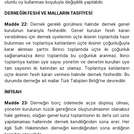
olumlu oy kullanması koşuluyla değişiklik yapılabilir.
DERNEĞİN FESHİ VE MALLARIN TASFİYESİ
Madde 22:
Dernek gerekli görülmesi halinde dernek genel
kurulunun kararıyla feshedilir. Genel kurulun fesih kararı
verebilmesi için dernek üyelerinin üçte ikisinin toplantıda hazır
bulunması ve toplantıya katılanların üçte ikisinin çoğunluğuyla
karar alınması şarttır. Birinci toplantıda üçte iki çoğunluk
sağlanamazsa ikinci toplantıda bu çoğunluk aranmaz. İkinci
toplantıya katılan üye sayısı yönetim ve denetim kurulları üye
tam sayısının iki katından az olamaz. Toplantıya katılanların
üçte ikisinin fesih kararı vermesi halinde dernek feshedilir. Bu
durumda derneğe ait mallar Türk Tabipleri Birliği’ne devredilir.
İNFİSAH
Madde 23:
Derneğin borç ödemede acze düşmüş olması,
yönetim kurulunun tüzük gereğince oluşturulmasının olanaksız
hale gelmesi, olağan genel kurul toplantısının iki defa üst üste
yapılamaması hallerinde dernek kendiliğinden sona erer. Her
ilgili Sulh Hakiminden derneğin kendiliğinden sona erdiğinin