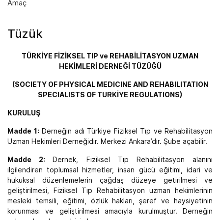
Amaç
Tüzük
TÜRKİYE FİZİKSEL TIP ve REHABİLİTASYON UZMAN
HEKİMLERİ DERNEĞİ TÜZÜĞÜ
(SOCIETY OF PHYSICAL MEDICINE AND REHABILITATION
SPECIALISTS OF TURKİYE REGULATIONS)
KURULUŞ
Madde 1:
Derneğin adı Türkiye Fiziksel Tıp ve Rehabilitasyon
Uzman Hekimleri Derneğidir. Merkezi Ankara’dır. Şube açabilir.
Madde 2:
Dernek, Fiziksel Tıp Rehabilitasyon alanını
ilgilendiren toplumsal hizmetler, insan gücü eğitimi, idari ve
hukuksal düzenlemelerin çağdaş düzeye getirilmesi ve
geliştirilmesi, Fiziksel Tıp Rehabilitasyon uzman hekimlerinin
mesleki temsili, eğitimi, özlük hakları, şeref ve haysiyetinin
korunması ve geliştirilmesi amacıyla kurulmuştur. Derneğin