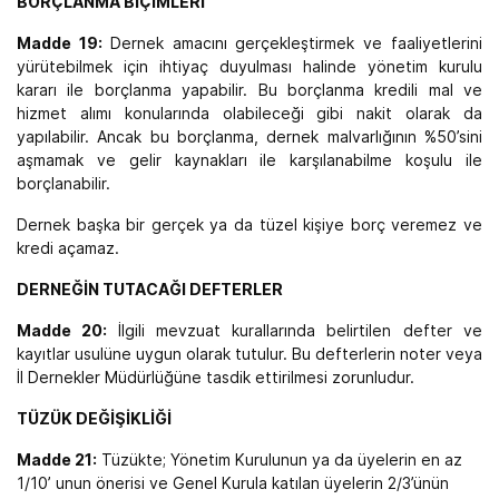
BORÇLANMA BİÇİMLERİ
Madde 19:
Dernek amacını gerçekleştirmek ve faaliyetlerini
yürütebilmek için ihtiyaç duyulması halinde yönetim kurulu
kararı ile borçlanma yapabilir. Bu borçlanma kredili mal ve
hizmet alımı konularında olabileceği gibi nakit olarak da
yapılabilir. Ancak bu borçlanma, dernek malvarlığının %50’sini
aşmamak ve gelir kaynakları ile karşılanabilme koşulu ile
borçlanabilir.
Dernek başka bir gerçek ya da tüzel kişiye borç veremez ve
kredi açamaz.
DERNEĞİN TUTACAĞI DEFTERLER
Madde 20:
İlgili mevzuat kurallarında belirtilen defter ve
kayıtlar usulüne uygun olarak tutulur. Bu defterlerin noter veya
İl Dernekler Müdürlüğüne tasdik ettirilmesi zorunludur.
TÜZÜK DEĞİŞİKLİĞİ
Madde 21:
Tüzükte; Yönetim Kurulunun ya da üyelerin en az
1/10’ unun önerisi ve Genel Kurula katılan üyelerin 2/3’ünün