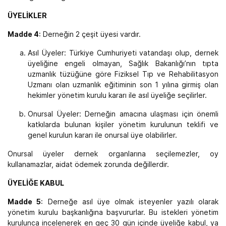
ÜYELİKLER
Madde 4
: Derneğin 2 çeşit üyesi vardır.
Asıl Üyeler: Türkiye Cumhuriyeti vatandaşı olup, dernek
üyeliğine engeli olmayan, Sağlık Bakanlığı’nın tıpta
uzmanlık tüzüğüne göre Fiziksel Tıp ve Rehabilitasyon
Uzmanı olan uzmanlık eğitiminin son 1 yılına girmiş olan
hekimler yönetim kurulu kararı ile asıl üyeliğe seçilirler.
Onursal Üyeler: Derneğin amacına ulaşması için önemli
katkılarda bulunan kişiler yönetim kurulunun teklifi ve
genel kurulun kararı ile onursal üye olabilirler.
Onursal üyeler dernek organlarına seçilemezler, oy
kullanamazlar, aidat ödemek zorunda değillerdir.
ÜYELİĞE KABUL
Madde 5
: Derneğe asıl üye olmak isteyenler yazılı olarak
yönetim kurulu başkanlığına başvururlar. Bu istekleri yönetim
kurulunca incelenerek en geç 30 gün içinde üyeliğe kabul, ya