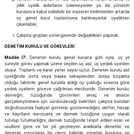
yıllık üyelik aidatlarını ödemeyenler ya da yönetim
kurulunca kabul edilebilir bir mazeret bildirmeden artarda
üç genel kurul toplantısına katılmayanlar üyelikten
çıkarılabilir,
Çalışma grupları yönergesinde değişiklikleri yapmak.
DENETİM KURULU VE GÖREVLERİ
Madde l7:
Denetim kurulu genel kurulca gizli oyla, üç yıl
süreyle görev yapmak üzere seçilen üç asıl, üç yedek üyeden
oluşur. Toplantı ve karar yeter sayısı üçtür. Denetim kurulu asıl
üyeliğinde istifa veya başka sebeplerden dolayı boşalma
olduğu taktirde genel kurulda aldığı oy çokluğu sırasına göre
yedek üyelerin göreve çağrılması mecburidir. Denetim kurulu;
derneğin, tüzüğünde gösterilen amaç ve amacın
gerçekleştirilmesi için sürdürüleceği belirtilen çalışma konuları
doğrultusunda faaliyet gösterip göstermediğini, defter, hesap
ve kayıtların mevzuata ve dernek tüzüğüne uygun olarak
tutulup tutulmadığını, dernek tüzüğünde tespit edilen esas ve
usullere göre ve bir yılı geçmeyen aralıklarla denetler ve
denetim sonuçlarını bir rapor halinde yönetim kuruluna ve