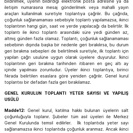
bildirilmek, üyenin bildirdiği elektronik posta adresine ya da
iletişim numarasına mesaj gönderilmek veya mahalli yayın
araçları kullanılmak suretiyle toplantıya çağrılır. Bu çağrıda,
çoğunluk sağlanamaması sebebiyle toplantı yapılamazsa, ikinci
toplantının hangi gün, saat ve yerde yapılacağı da belirtilir. İlk
toplantı ile ikinci toplantı arasındaki süre yedi günden az,
altmış günden fazla olamaz. Toplantı, çoğunluk sağlanamaması
sebebinin dışında başka bir nedenle geri bırakılırsa, bu durum
geri bırakma sebepleri de belirtilmek suretiyle, ilk toplantı için
yapılan çağrı usulüne uygun olarak üyelere duyurulur. İkinci
toplantının geri bırakma tarihinden itibaren en geç altı ay
içinde yapılması zorunludur. Üyeler ikinci toplantıya, birinci
fıkrada belirtilen esaslara göre yeniden çağrılır. Genel kurul
toplantısı bir defadan fazla geri bırakılamaz.
GENEL KURULUN TOPLANTI YETER SAYISI VE YAPILIŞ
USÜLÜ
Madde12:
Genel kurul, katılma hakkı bulunan üyelerin salt
çoğunluğuyla toplanır. Şubeler tüm asıl üyeleri ile Merkez
Genel Kurulunda temsil edilirler. İlk toplantıda yeter sayı
sağlanamazsa ikinci toplantıda çoğunluk aranmaz. Ancak ikinci