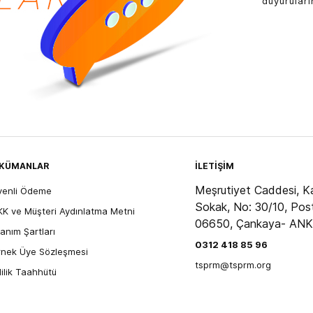
duyuruları
KÜMANLAR
İLETİŞİM
Meşrutiyet Caddesi, Ka
venli Ödeme
Sokak, No: 30/10, Pos
K ve Müşteri Aydınlatma Metni
06650, Çankaya- AN
lanım Şartları
0312 418 85 96
nek Üye Sözleşmesi
tsprm@tsprm.org
lilik Taahhütü