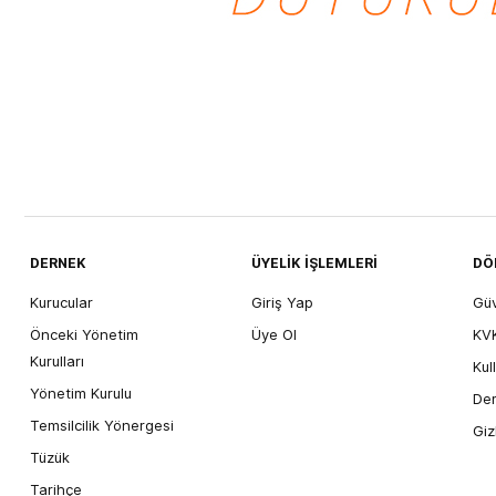
DERNEK
ÜYELİK İŞLEMLERİ
DÖ
Kurucular
Giriş Yap
Gü
Önceki Yönetim
Üye Ol
KVK
Kurulları
Kul
Yönetim Kurulu
Der
Temsilcilik Yönergesi
Giz
Tüzük
Tarihçe