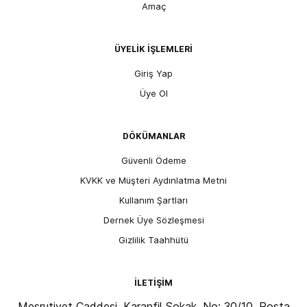
Amaç
ÜYELİK İŞLEMLERİ
Giriş Yap
Üye Ol
DÖKÜMANLAR
Güvenli Ödeme
KVKK ve Müşteri Aydınlatma Metni
Kullanım Şartları
Dernek Üye Sözleşmesi
Gizlilik Taahhütü
İLETİŞİM
Meşrutiyet Caddesi, Karanfil Sokak, No: 30/10, Posta