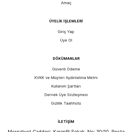
Amaç
ÜYELİK İŞLEMLERİ
Giriş Yap
Üye Ol
DÖKÜMANLAR
Güvenli Ödeme
KVKK ve Müşteri Aydınlatma Metni
Kullanım Şartları
Dernek Üye Sözleşmesi
Gizlilik Taahhütü
İLETİŞİM
Meşrutiyet Caddesi, Karanfil Sokak, No: 30/10, Posta