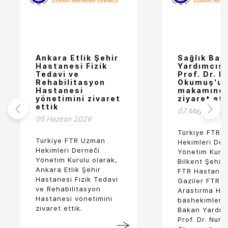
Ankara Etlik Şehir
Sağlık Bak
Hastanesi Fizik
Yardımcısı
Tedavi ve
Prof. Dr. N
Rehabilitasyon
Okumuş'u
Hastanesi
makamınd
yönetimini zivaret
ziyaret ett
ettik
07 Mayıs 2026
05 Haziran 2026
Türkiye FTR 
Türkiye FTR Uzman
Hekimleri Der
Hekimleri Derneči
Yönetim Kurul
Yönetim Kurulu olarak,
Bilkent Şehir
Ankara Etlik Şehir
FTR Hastanes
Hastanesi Fizik Tedavi
Gaziler FTR E
ve Rehabilitasyon
Arastırma Ha
Hastanesi vönetimini
bashekimleri i
zivaret ettik.
Bakan Yardımc
Prof. Dr. Nuru