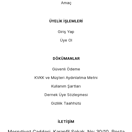
Amaç
ÜYELİK İŞLEMLERİ
Giriş Yap
Üye Ol
DÖKÜMANLAR
Güvenli Ödeme
KVKK ve Müşteri Aydınlatma Metni
Kullanım Şartları
Dernek Üye Sözleşmesi
Gizlilik Taahhütü
İLETİŞİM
Meşrutiyet Caddesi, Karanfil Sokak, No: 30/10, Posta