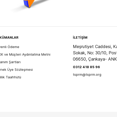
KÜMANLAR
İLETİŞİM
Meşrutiyet Caddesi, Ka
venli Ödeme
Sokak, No: 30/10, Pos
K ve Müşteri Aydınlatma Metni
06650, Çankaya- AN
lanım Şartları
0312 418 85 96
nek Üye Sözleşmesi
tsprm@tsprm.org
lilik Taahhütü