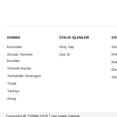
DERNEK
ÜYELİK İŞLEMLERİ
DÖ
Kurucular
Giriş Yap
Gü
Önceki Yönetim
Üye Ol
KVK
Kurulları
Kul
Yönetim Kurulu
Der
Temsilcilik Yönergesi
Giz
Tüzük
Tarihçe
Amaç
Copyright © TSPRM 2026 | Her Hakkı Saklıdır.