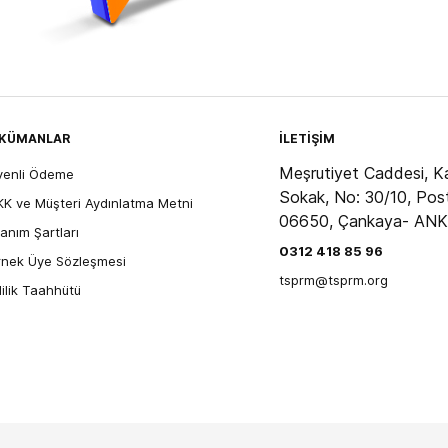
KÜMANLAR
İLETİŞİM
Meşrutiyet Caddesi, Ka
venli Ödeme
Sokak, No: 30/10, Pos
K ve Müşteri Aydınlatma Metni
06650, Çankaya- AN
lanım Şartları
0312 418 85 96
nek Üye Sözleşmesi
tsprm@tsprm.org
lilik Taahhütü