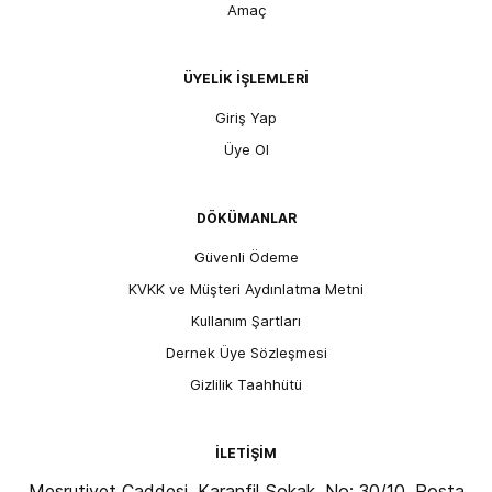
Amaç
ÜYELİK İŞLEMLERİ
Giriş Yap
Üye Ol
DÖKÜMANLAR
Güvenli Ödeme
KVKK ve Müşteri Aydınlatma Metni
Kullanım Şartları
Dernek Üye Sözleşmesi
Gizlilik Taahhütü
İLETİŞİM
Meşrutiyet Caddesi, Karanfil Sokak, No: 30/10, Posta