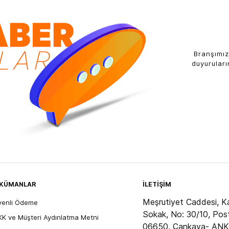
Branşımız
duyuruları
KÜMANLAR
İLETİŞİM
Meşrutiyet Caddesi, Ka
venli Ödeme
Sokak, No: 30/10, Pos
K ve Müşteri Aydınlatma Metni
06650, Çankaya- AN